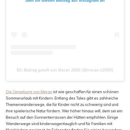
Sieh dir diesen Beitrag auf Instagram an
Ein Beitrag geteilt von Meran 2000 (@meran.o2000)
Die Umgebung von Meran
ist wie geschaffen für einen schönen
Sommerurlaub mit Kindern. Entlang des Tales gibt es zahlreiche
Themenwanderwege, die für Kinder nicht zu schwierig sind und
ihre spielerische Natur fördern. Wer höher hinaus will, dem sei ein
Besuch auf den Sonnenterrassen der Hütten empfohlen. Einige
Wanderwege sind kinderwagentauglich und für Familien mit
Kleinkindern geeignet. Im Folgenden finden Sie einige besonders