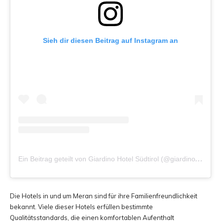
Sieh dir diesen Beitrag auf Instagram an
E
in Beitrag geteilt von Giardino Hotel Südtirol (@giardino_marling_hotel)
Die Hotels in und um Meran sind für ihre Familienfreundlichkeit
bekannt. Viele dieser Hotels erfüllen bestimmte
Qualitätsstandards, die einen komfortablen Aufenthalt