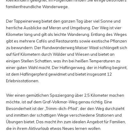
familienfreundliche Wanderwege.
Der Tappeinerweg bietet den ganzen Tag über viel Sonne und
herrliche Ausblicke auf Meran und Umgebung. Der Weg ist vier
Kilometer lang und gilt als leichte Wanderung. Entlang des Weges
gibt es mehrere Cafés und Restaurants sowie exotische Pflanzen
zu bewundern. Der Rundwanderweg Maiser Waal schlängelt sich
auf fünf Kilometern durch Wälder und Wiesen und bietet an
einigen Stellen Schatten, was ihn bei heißen Temperaturen zu
einer guten Wahl macht. Der Haflingerweg, der in Hafling beginnt,
ist dem Haflingerpferd gewidmet und bietet insgesamt 12
Erlebnisstationen.
Wer einen gemütlichen Spaziergang über 2,5 Kilometer machen
möchte, ist auf dem Graf-Volkmar-Weg genau richtig. Eine
Besonderheit ist der „Trimm-dich-Pfad“, der den Weg durchzieht
und inmitten der schattigen Wege verschiedene Stationen und
Übungen bietet. Das macht ihn zum idealen Angebot für Familien,
die in ihrem Aktivurlaub etwas Neues lernen wollen.