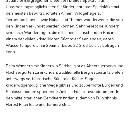
Südtiroler Bergregionen bieten ein breites Spektrum an
Unterhaltungsmöglichkeiten für Kinder, darunter Spielplätze auf
den meisten bewirtschafteten Almen, Wildgehege zur
Tierbeobachtung sowie Natur- und Themenwanderwege, die von
den Kindern erkundet werden können. Sehr beliebt bei Kindern
sind auch Wanderungen, die mit einem erfrischenden Bad in
einem der vielen kristallklaren Südtiroler Seen enden, deren
Wassertemperatur im Sommer bis zu 22 Grad Celsius betragen
kann.
Beim Wandern mit Kindern in Südtirol gibt es Abenteuerparks und
Hochseilgärten zu erkunden, traditionelle Bergrestaurants bieten
unterwegs verführerische Südtiroler Küche. Sogar
kinderwagentaugliche Wege gibt es und zauberhafte Burgen und
Schlösser bieten spannende Ziele für Familienwanderungen. In
den mittelalterlichen Gemäuern finden zudem von Frühjahr bis
Herbst Ritterfeste und Turniere statt.