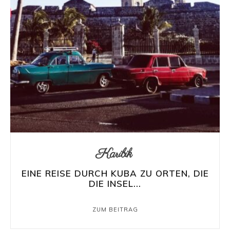
Reisemagazin
mit
den
Karibik
schönsten
EINE REISE DURCH KUBA ZU ORTEN, DIE
DIE INSEL...
Urlaubszielen
ZUM BEITRAG