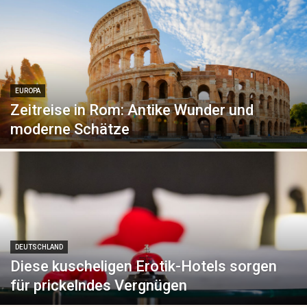
EUROPA
Zeitreise in Rom: Antike Wunder und
moderne Schätze
DEUTSCHLAND
Diese kuscheligen Erotik-Hotels sorgen
für prickelndes Vergnügen