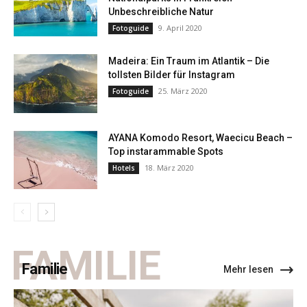
Unbeschreibliche Natur
9. April 2020
Fotoguide
Madeira: Ein Traum im Atlantik – Die
tollsten Bilder für Instagram
25. März 2020
Fotoguide
AYANA Komodo Resort, Waecicu Beach –
Top instarammable Spots
18. März 2020
Hotels
FAMILIE
Familie
Mehr lesen