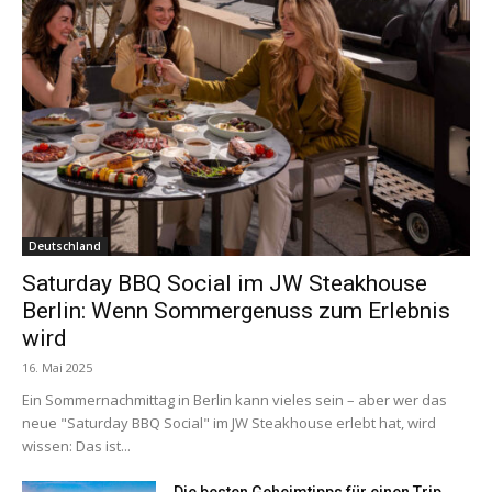
Deutschland
Saturday BBQ Social im JW Steakhouse
Berlin: Wenn Sommergenuss zum Erlebnis
wird
16. Mai 2025
Ein Sommernachmittag in Berlin kann vieles sein – aber wer das
neue "Saturday BBQ Social" im JW Steakhouse erlebt hat, wird
wissen: Das ist...
Die besten Geheimtipps für einen Trip