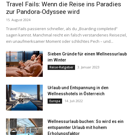
Travel Fails: Wenn die Reise ins Paradies
zur Pandora-Odyssee wird
15. August 2024
Travel Fails passieren schneller, als du „Boarding completed“
sagen kannst. Manchmal reicht ein falsch verstandenes Reiseziel,
ein unaufmerksamer Moment oder schlichtes Pech – und...
Sieben Gründe für einen Wellnessurlaub
im Winter
3. Januar 2023
Reise-Ratgeber
Urlaub und Entspannung in den
Wellnesshotels in Österreich
14. Juli 2022
Europa
Wellnessurlaub buchen: So wird es ein
entspannter Urlaub mit hohem
Erholungsfaktor