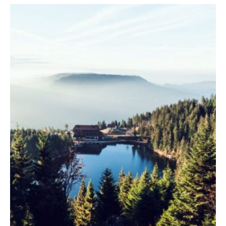
und
Erlebnisberichten
aus
aller
Welt