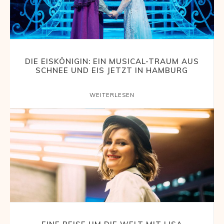
Reisemagazin
mit
DIE EISKÖNIGIN: EIN MUSICAL-TRAUM AUS
SCHNEE UND EIS JETZT IN HAMBURG
WEITERLESEN
den
schönsten
Urlaubszielen