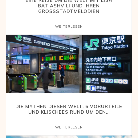
EINE REISE UM DIE WELT MIT LISA
BATIASHVILI UND IHREN
und
GROSSSTADTMELODIEN
WEITERLESEN
Erlebnisberichten
aus
aller
DIE MYTHEN DIESER WELT: 6 VORURTEILE
UND KLISCHEES RUND UM DEN...
Welt
WEITERLESEN