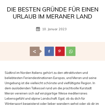
Reisemagazin
DIE BESTEN GRÜNDE FÜR EINEN
URLAUB IM MERANER LAND
mit
10. Januar 2023
den
schönsten
Südtirol im Norden Italiens gehört zu den attraktivsten und
beliebtesten Feriendestinationen Europas, und Meran und seine
Umgebung ist die vielleicht schönste und vielfältigste Region. In
dem ausladenden Talkessel rund um die prachtvolle Kurstadt
Urlaubszielen
Meran vereinen sich auf einzigartige Weise mediterranes
Lebensgefühl und alpine Landschaft. Egal, ob du dich für
Wintersport begeisterst oder lieber wandern gehst oder ob dir im