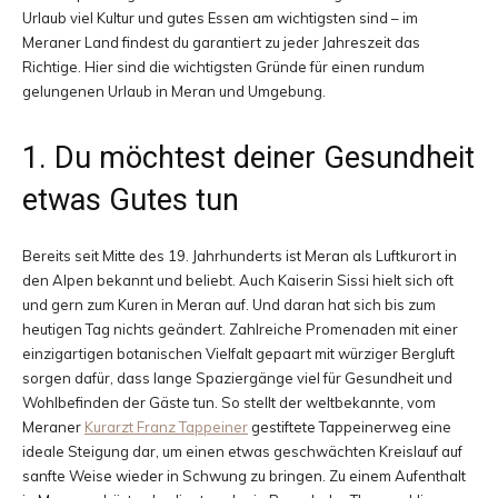
Urlaub viel Kultur und gutes Essen am wichtigsten sind – im
und
Meraner Land findest du garantiert zu jeder Jahreszeit das
Richtige. Hier sind die wichtigsten Gründe für einen rundum
gelungenen Urlaub in Meran und Umgebung.
Erlebnisberichten
1. Du möchtest deiner Gesundheit
etwas Gutes tun
aus
Bereits seit Mitte des 19. Jahrhunderts ist Meran als Luftkurort in
den Alpen bekannt und beliebt. Auch Kaiserin Sissi hielt sich oft
und gern zum Kuren in Meran auf. Und daran hat sich bis zum
heutigen Tag nichts geändert. Zahlreiche Promenaden mit einer
aller
einzigartigen botanischen Vielfalt gepaart mit würziger Bergluft
sorgen dafür, dass lange Spaziergänge viel für Gesundheit und
Wohlbefinden der Gäste tun. So stellt der weltbekannte, vom
Meraner
Kurarzt Franz Tappeiner
gestiftete Tappeinerweg eine
Welt
ideale Steigung dar, um einen etwas geschwächten Kreislauf auf
sanfte Weise wieder in Schwung zu bringen. Zu einem Aufenthalt