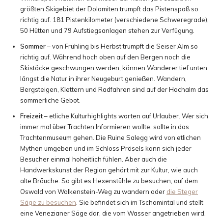
größten Skigebiet der Dolomiten trumpft das Pistenspaß so
richtig auf. 181 Pistenkilometer (verschiedene Schweregrade),
50 Hütten und 79 Aufstiegsanlagen stehen zur Verfügung.
Sommer
– von Frühling bis Herbst trumpft die Seiser Alm so
richtig auf. Während hoch oben auf den Bergen noch die
Skistöcke geschwungen werden, können Wanderer tief unten
längst die Natur in ihrer Neugeburt genießen. Wandern,
Bergsteigen, Klettern und Radfahren sind auf der Hochalm das
sommerliche Gebot.
Freizeit
– etliche Kulturhighlights warten auf Urlauber. Wer sich
immer mal über Trachten Informieren wollte, sollte in das
Trachtenmuseum gehen. Die Ruine Salegg wird von etlichen
Mythen umgeben und im Schloss Prösels kann sich jeder
Besucher einmal hoheitlich fühlen. Aber auch die
Handwerkskunst der Region gehört mit zur Kultur, wie auch
alte Bräuche. So gibt es Hexenstühle zu besuchen, auf dem
Oswald von Wolkenstein-Weg zu wandern oder
die Steger
Säge zu besuchen
. Sie befindet sich im Tschamintal und stellt
eine Venezianer Säge dar, die vom Wasser angetrieben wird.