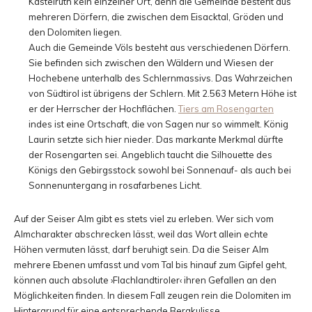
Kastelruth kein einzelner Ort, denn die Gemeinde besteht aus
mehreren Dörfern, die zwischen dem Eisacktal, Gröden und
den Dolomiten liegen.
Auch die Gemeinde Völs besteht aus verschiedenen Dörfern.
Sie befinden sich zwischen den Wäldern und Wiesen der
Hochebene unterhalb des Schlernmassivs. Das Wahrzeichen
von Südtirol ist übrigens der Schlern. Mit 2.563 Metern Höhe ist
er der Herrscher der Hochflächen.
Tiers am Rosengarten
indes ist eine Ortschaft, die von Sagen nur so wimmelt. König
Laurin setzte sich hier nieder. Das markante Merkmal dürfte
der Rosengarten sei. Angeblich taucht die Silhouette des
Königs den Gebirgsstock sowohl bei Sonnenauf- als auch bei
Sonnenuntergang in rosafarbenes Licht.
Auf der Seiser Alm gibt es stets viel zu erleben. Wer sich vom
Almcharakter abschrecken lässt, weil das Wort allein echte
Höhen vermuten lässt, darf beruhigt sein. Da die Seiser Alm
mehrere Ebenen umfasst und vom Tal bis hinauf zum Gipfel geht,
können auch absolute ›Flachlandtiroler‹ ihren Gefallen an den
Möglichkeiten finden. In diesem Fall zeugen rein die Dolomiten im
Hintergrund für eine entsprechende Bergkulisse.