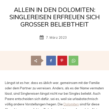
Reisemagazin
ALLEIN IN DEN DOLOMITEN:
SINGLEREISEN ERFREUEN SICH
GROSSER BELIEBTHEIT
mit
7. März 2023
den
schönsten
Längst ist es her, dass es üblich war, gemeinsam mit der Familie
oder dem Partner zu verreisen. Anders, als es der Name vermuten
lässt, sind Singlereisen längst nicht nur bei Singles beliebt. Auch
Urlaubszielen
Paare entscheiden sich dafür, sei es, weil sie urlaubstechnisch
völlig andere Vorstellungen hegen. Die
Dolomiten
sind für diese