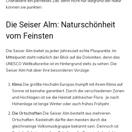
Charaktere ein perfektes Ziel, denn nicht nur aufgrund der Natur
können sie punkten.
und
Die Seiser Alm: Naturschönheit
vom Feinsten
Erlebnisberichten
Die Seiser Alm bietet zu jeder Jahreszeit echte Pluspunkte. Im
Mittelpunkt steht natürlich der Blick auf die Dolomiten, denn das
aus
UNESCO Weltkulturerbe ist im Hintergrund stets zu sehen. Die
Seiser Alm hat aber ihre besonderen Vorzüge:
Klima
Die größte Hochalm Europas trumpft mit ihrem Klima auf.
aller
Sonne ist beinahe garantiert. Durch die verschiedenen Zonen
und Hochlagen ist sie die Heimat zahlreicher Flora. Je nach
Höhenlage ist lange Winter oder auch frühes Frühjahr.
Die Ortschaften
Die Seiser Alm besteht aus mehreren
Welt
Ortschaften. Kastelruth dürfte den meisten durch die
gleichnamige Volksmusikgruppe bekannt sein. Dennoch ist