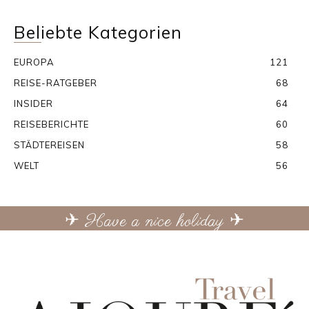
Beliebte Kategorien
EUROPA
121
REISE-RATGEBER
68
INSIDER
64
REISEBERICHTE
60
STÄDTEREISEN
58
WELT
56
✈ Have a nice holiday ✈