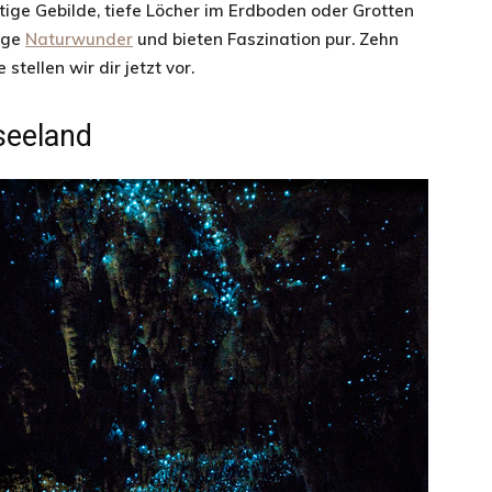
tige Gebilde, tiefe Löcher im Erdboden oder Grotten
tige
Naturwunder
und bieten Faszination pur. Zehn
tellen wir dir jetzt vor.
Erlebnisberichten
seeland
aus
aller