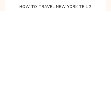
HOW-TO-TRAVEL NEW YORK TEIL 2
WEITERLESEN
HOW-TO-TRAVEL: NEW YORK – TEIL 1
WEITERLESEN