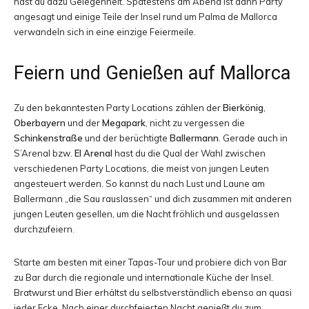
hast du dazu Gelegenheit. Spätestens am Abend ist dann Party
angesagt und einige Teile der Insel rund um Palma de Mallorca
und
verwandeln sich in eine einzige Feiermeile.
Feiern und Genießen auf Mallorca
Erlebnisberichten
Zu den bekanntesten Party Locations zählen der
Bierkönig
,
Oberbayern
und der
Megapark
, nicht zu vergessen die
Schinkenstraße
und der berüchtigte
Ballermann
. Gerade auch in
aus
S’Arenal bzw.
El Arenal
hast du die Qual der Wahl zwischen
verschiedenen Party Locations, die meist von jungen Leuten
angesteuert werden. So kannst du nach Lust und Laune am
Ballermann „die Sau rauslassen“ und dich zusammen mit anderen
aller
jungen Leuten gesellen, um die Nacht fröhlich und ausgelassen
durchzufeiern.
Starte am besten mit einer Tapas-Tour und probiere dich von Bar
Welt
zu Bar durch die regionale und internationale Küche der Insel.
Bratwurst und Bier erhältst du selbstverständlich ebenso an quasi
jeder Ecke. Nach einer durchfeierten Nacht genießt du zum