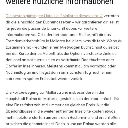
weitere nützliche Informationen
Die besten günstigen Hotels auf Mallorca dieses Jahr
verraten
dir die einschlägigen Buchungsseiten – wir garantieren dir, es ist
für jeden die passende Unterkunft dabei. Für weitere
Informationen vor Ort oder bei spontaner Suche, hilft dir das
Fremdenverkehrsbüro in Mallorca bei allem, was dir fehlt. Wenn du
zusammen mit Freunden einen
Mietwagen
buchst, hast du selbst
bei der Kürze deines Aufenthalts die Option, versteckte Ziele auf
der Insel anzusteuern, seien es verträumte Badebuchten oder
Dörfer im Inselinneren. Meistens kommst du am Vormittag oder
Nachmittag an und fliegst dann am nächsten Tag nach einem
stärkenden späten Frühstück wieder zurück.
Die Fortbewegung auf Mallorca und insbesondere in der
Hauptstadt Palma de Mallorca gestaltet sich denkbar einfach. Für
eine Einzelfahrt zahlst du immer den gleichen Preis. Nur die
Überlandbusse
in die weiter entfernten Inselorte kosten etwas
mehr. Letztere starten am zentralen Busterminal und erschließen
praktisch die gesamte Insel. Doch in und um Palma werden alle