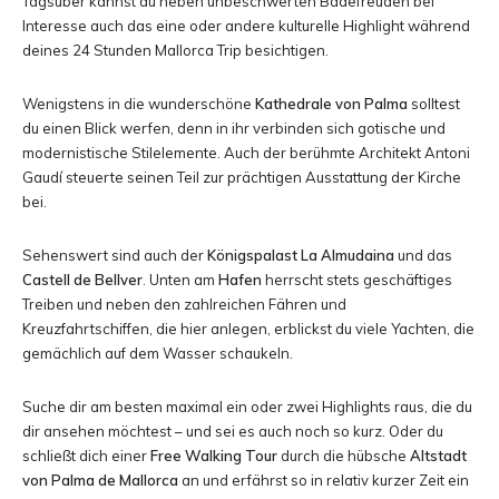
Tagsüber kannst du neben unbeschwerten Badefreuden bei
Interesse auch das eine oder andere kulturelle Highlight während
deines 24 Stunden Mallorca Trip besichtigen.
Wenigstens in die wunderschöne
Kathedrale von Palma
solltest
du einen Blick werfen, denn in ihr verbinden sich gotische und
modernistische Stilelemente. Auch der berühmte Architekt Antoni
Gaudí steuerte seinen Teil zur prächtigen Ausstattung der Kirche
bei.
Sehenswert sind auch der
Königspalast La Almudaina
und das
Castell de Bellver
. Unten am
Hafen
herrscht stets geschäftiges
Treiben und neben den zahlreichen Fähren und
Kreuzfahrtschiffen, die hier anlegen, erblickst du viele Yachten, die
gemächlich auf dem Wasser schaukeln.
Suche dir am besten maximal ein oder zwei Highlights raus, die du
dir ansehen möchtest – und sei es auch noch so kurz. Oder du
schließt dich einer
Free Walking Tour
durch die hübsche
Altstadt
von Palma de Mallorca
an und erfährst so in relativ kurzer Zeit ein