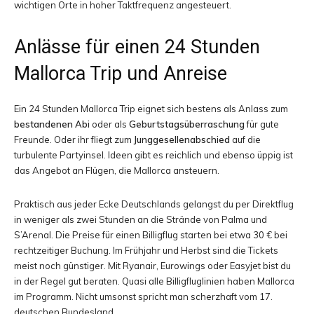
wichtigen Orte in hoher Taktfrequenz angesteuert.
Anlässe für einen 24 Stunden
Mallorca Trip und Anreise
Ein 24 Stunden Mallorca Trip eignet sich bestens als Anlass zum
bestandenen Abi
oder als
Geburtstagsüberraschung
für gute
Freunde. Oder ihr fliegt zum
Junggesellenabschied
auf die
turbulente Partyinsel. Ideen gibt es reichlich und ebenso üppig ist
das Angebot an Flügen, die Mallorca ansteuern.
Praktisch aus jeder Ecke Deutschlands gelangst du per Direktflug
in weniger als zwei Stunden an die Strände von Palma und
S’Arenal. Die Preise für einen Billigflug starten bei etwa 30 € bei
rechtzeitiger Buchung. Im Frühjahr und Herbst sind die Tickets
meist noch günstiger. Mit Ryanair, Eurowings oder Easyjet bist du
in der Regel gut beraten. Quasi alle Billigfluglinien haben Mallorca
im Programm. Nicht umsonst spricht man scherzhaft vom 17.
deutschen Bundesland.