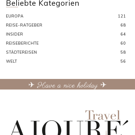
Beliebte Kategorien
EUROPA
121
REISE-RATGEBER
68
INSIDER
64
REISEBERICHTE
60
STÄDTEREISEN
58
WELT
56
✈ Have a nice holiday ✈