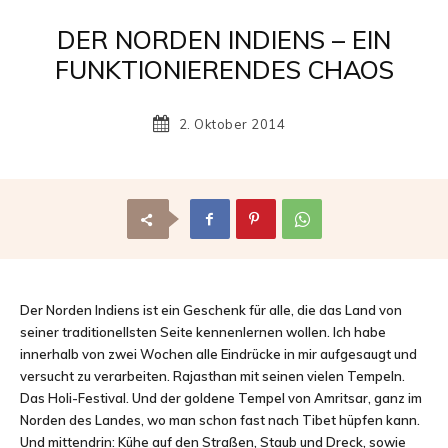
Reisemagazin
DER NORDEN INDIENS – EIN
FUNKTIONIERENDES CHAOS
mit
2. Oktober 2014
den
schönsten
Der Norden Indiens ist ein Geschenk für alle, die das Land von
seiner traditionellsten Seite kennenlernen wollen. Ich habe
innerhalb von zwei Wochen alle Eindrücke in mir aufgesaugt und
versucht zu verarbeiten. Rajasthan mit seinen vielen Tempeln.
Urlaubszielen
Das Holi-Festival. Und der goldene Tempel von Amritsar, ganz im
Norden des Landes, wo man schon fast nach Tibet hüpfen kann.
Und mittendrin: Kühe auf den Straßen, Staub und Dreck, sowie