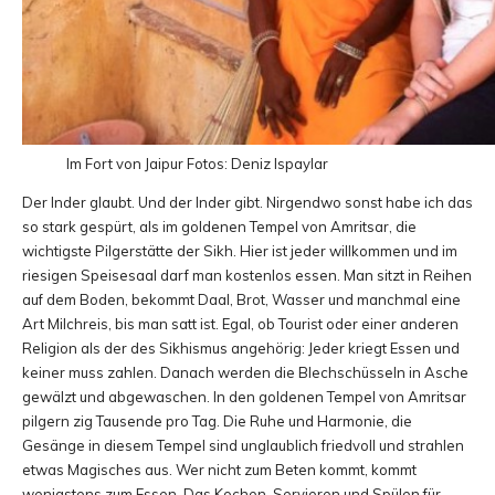
Im Fort von Jaipur
Fotos: Deniz Ispaylar
Der Inder glaubt. Und der Inder gibt. Nirgendwo sonst habe ich das
so stark gespürt, als im goldenen Tempel von Amritsar, die
wichtigste Pilgerstätte der Sikh. Hier ist jeder willkommen und im
riesigen Speisesaal darf man kostenlos essen. Man sitzt in Reihen
auf dem Boden, bekommt Daal, Brot, Wasser und manchmal eine
Art Milchreis, bis man satt ist. Egal, ob Tourist oder einer anderen
Religion als der des Sikhismus angehörig: Jeder kriegt Essen und
keiner muss zahlen. Danach werden die Blechschüsseln in Asche
gewälzt und abgewaschen. In den goldenen Tempel von Amritsar
pilgern zig Tausende pro Tag. Die Ruhe und Harmonie, die
Gesänge in diesem Tempel sind unglaublich friedvoll und strahlen
etwas Magisches aus. Wer nicht zum Beten kommt, kommt
wenigstens zum Essen. Das Kochen, Servieren und Spülen für