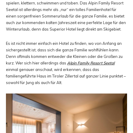
spielen, klettern, schwimmen und toben. Das Alpin Family Resort
und
Seetal ist allerdings mehr als „nur“ ein tolles Familienhotel für
einen sorgenfreien Sommerurlaub für die ganze Familie, es bietet
auch zur kommenden kalten Jahreszeit eine perfekte Lage für den
Winterurlaub, denn das Superior Hotel liegt direkt am Skigebiet.
Erlebnisberichten
Es ist nicht immer einfach ein Hotel zu finden, wo von Anfang an
sichergestellt ist, dass sich die ganze Familie wohlfühlen kann.
Denn oftmals kommen entweder die Kleinen oder die Großen zu
aus
kurz. Wer sich hier allerdings das
Alpin Family Resort Seetal
einmal genauer anschaut, wird erkennen, dass das
familiengeführte Haus im Tiroler Zillertal auf ganzer Linie punktet –
sowohl für Jung als auch für Alt.
aller
Welt