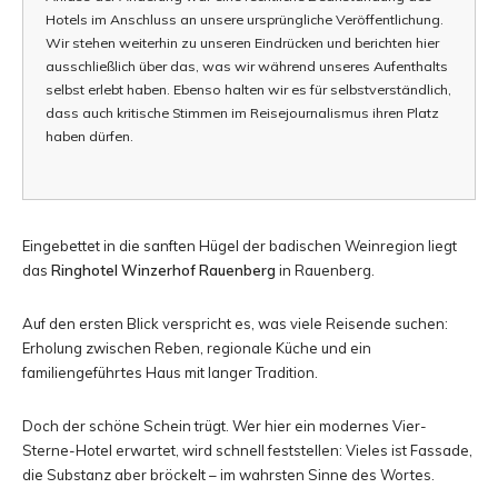
Hotels im Anschluss an unsere ursprüngliche Veröffentlichung.
und
Wir stehen weiterhin zu unseren Eindrücken und berichten hier
ausschließlich über das, was wir während unseres Aufenthalts
selbst erlebt haben. Ebenso halten wir es für selbstverständlich,
dass auch kritische Stimmen im Reisejournalismus ihren Platz
Erlebnisberichten
haben dürfen.
aus
Eingebettet in die sanften Hügel der badischen Weinregion liegt
das
Ringhotel Winzerhof Rauenberg
in Rauenberg.
Auf den ersten Blick verspricht es, was viele Reisende suchen:
aller
Erholung zwischen Reben, regionale Küche und ein
familiengeführtes Haus mit langer Tradition.
Doch der schöne Schein trügt. Wer hier ein modernes Vier-
Welt
Sterne-Hotel erwartet, wird schnell feststellen: Vieles ist Fassade,
die Substanz aber bröckelt – im wahrsten Sinne des Wortes.