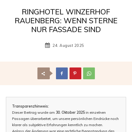
Reisemagazin
RINGHOTEL WINZERHOF
RAUENBERG: WENN STERNE
NUR FASSADE SIND
mit
24. August 2025
den
schönsten
Transparenzhinweis:
Dieser Beitrag wurde am
30. Oktober 2025
in einzelnen
Urlaubszielen
Passagen überarbeitet, um unsere persönlichen Eindrücke noch
klarer als subjektive Erfahrungen kenntlich zu machen.
Anlass der Änderung war eine rechtliche Beanstandung des