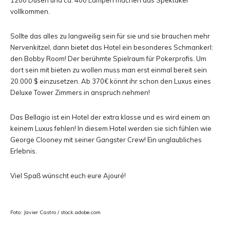
1200 Düsen und ca. 400 Lampen machen das Spektakel
vollkommen.
Sollte das alles zu langweilig sein für sie und sie brauchen mehr
Nervenkitzel, dann bietet das Hotel ein besonderes Schmankerl:
den Bobby Room! Der berühmte Spielraum für Pokerprofis. Um
dort sein mit bieten zu wollen muss man erst einmal bereit sein
20.000 $ einzusetzen. Ab 370€ könnt ihr schon den Luxus eines
Deluxe Tower Zimmers in anspruch nehmen!
Das Bellagio ist ein Hotel der extra klasse und es wird einem an
keinem Luxus fehlen! In diesem Hotel werden sie sich fühlen wie
George Clooney mit seiner Gangster Crew! Ein unglaubliches
Erlebnis.
Viel Spaß wünscht euch eure Ajouré!
Foto: Javier Castro / stock.adobe.com