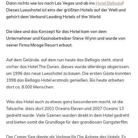
Dann nichts wie los nach Las Vegas und ab ins
Hotel Bellagio
!
und
Dieses Luxushotel ist eins der größten Hotels auf der Welt und
gehört dem Verbund Leading Hotels of the World.
Die Idee und das Konzept für das Hotel kam von dem
Erlebnisberichten
Unternehmer und Kasinobetreiber Steve Wynn und wurde von
seiner Firma Mirage Resort erbaut.
Auf dem Gelände, auf dem nun heute das Bellagio steht, stand
aus
vorher das Hotel The Dunes, dieses wurde allerdings abgerissen,
um 1996 das neue Luxushotel zu bauen. Die ersten Gäste konnten
1998 das Bellagio Hotel erstmals genießen. Bis heute arbeiten
dort ca. 8.000 Menschen.
aller
Was das Hotel auch zu etwas ganz besonderem macht, ist die
Tatsache, dass dort 2001 Oceans Eleven und 2007 Oceans 13
gedreht wurde. Viele Szenen wurden direkt in dem Hotel gedreht
Welt
und bieten somit die Grundlage für den grandiosen Gangsterfilm.
Der Comer See diente als Vorlage für Die Anlage des Hotels. Es