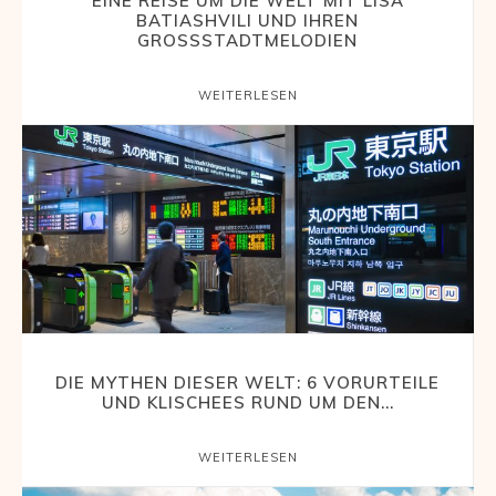
EINE REISE UM DIE WELT MIT LISA
BATIASHVILI UND IHREN
und
GROSSSTADTMELODIEN
WEITERLESEN
Erlebnisberichten
aus
aller
DIE MYTHEN DIESER WELT: 6 VORURTEILE
UND KLISCHEES RUND UM DEN...
Welt
WEITERLESEN