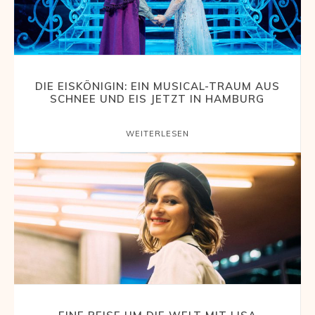
Reisemagazin
mit
DIE EISKÖNIGIN: EIN MUSICAL-TRAUM AUS
SCHNEE UND EIS JETZT IN HAMBURG
WEITERLESEN
den
schönsten
Urlaubszielen